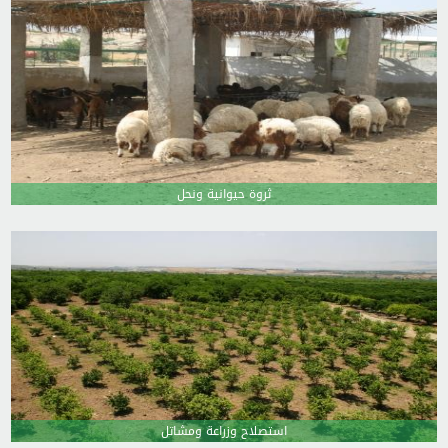
ثروة حيوانية ونحل
استصلاح وزراعة ومشاتل