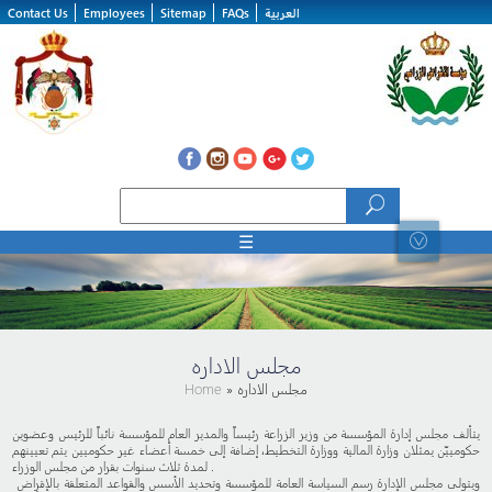
Skip to main content
العربية
FAQs
Sitemap
Employees
Contact Us
Search form
Search
☰
مجلس الاداره
» مجلس الاداره
Home
يتألف مجلس إدارة المؤسسة من وزير الزراعة رئيساً والمدير العام للمؤسسة نائباً للرئيس وعضوين
حكومييّن يمثلان وزارة المالية ووزارة التخطيط، إضافة إلى خمسة أعضاء غير حكوميين يتم تعيينهم
لمدة ثلاث سنوات بقرار من مجلس الوزراء .
ويتولى مجلس الإدارة رسم السياسة العامة للمؤسسة وتحديد الأسس والقواعد المتعلقة بالإقراض