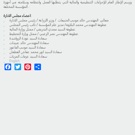
ورسم الإطار العام للإجراءات التنظيمية والمالية التي يتطلبها العمل وانتظامه وسلامته في أجهزة
المؤسسة المختلفة .
اعضاء مجلس الادارة:
معالي المهندس خالد موسى الحنيفات / وزير االزراعة / رئيس مجلس الادارة
عطوفة المهندس محمد البلاونه/ مدير عام المؤسسة / نائب رئيس المجلس
عطوفة السيد مجدي الشريقي / ممثل وزارة المالية
عطوفة المهندس نصر الزعبي / ممثل وزارة التخطيط
سعادة السيد عودة الرواشدة
سعادة المهندس خالد عبيدات
سعادة السيد موسى الفاعور
سعادة السيد انور محمد عفاش القطعان
سعادة السيد عرفات المريات
English
Facebook
Twitter
Pinterest
Share