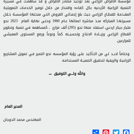
مؤسسة الاقراض الزراعي بعد توحيد مصادر الاقراض و قد ساهمـت في مسيـرة
التنمية الزراعية الأردنيه بكل كفاءه واقتدار من خلال توفير الخدمـات التمويليـة
المقـدمـة للقطـاع الزراعي حيث بلغ إجمـالي القروض التي منحتها المؤسسـة خـلال
مسيرتهـا المباركه منـذ مباشرة اعمالها عـام 1960 وحتى نهاية العام 2023 نحو
مليار دينار اردني، استفاد منها نحو (295) ألف مزارع ، كمساهمه في تنمية وتطوير
القطاع الزراعي وزيــادة الانتاج وتحسيــنه كماً ونوعاً ورفع المستوى المعيشي
للمزارعين.
وختاماً لابــد لي من التـأكيد على رؤية المؤسسه نحو التميز في تمويل المشاريع
الزراعيـة والريفية لتحقيق التنميــة المستدامـه.
والله ولـــي التوفيق ،،،
المدير العام
المهندس محمد الدوجان
Share
Pinterest
Twitter
Facebook