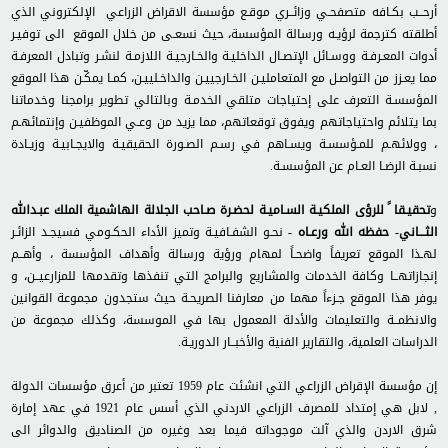
أرحــب بكـافه متصفحـي وزائــري موقـع مؤسسة الاقراض الزراعي الإلكتروني الذي
أطلقته كترجمة لرؤيـه ورسالة المؤسسة، حيث نسعـى من خلال الموقع الى توفيـر
أدوات المعـرفـة ووسـائل الإتصـال الداخليـة والخـارجيـة اللازمـة لنشـر وتبادل المعرفـة
مما يعـزز من التواصـل مع المتعامليـن الخـارجييـن والداخـلييـن، كمـا يمكّـن هذا الموقع
المؤسسـة التعرف على إحتياجات متلقي الخدمـة وبالتالي تطوير برامجنا وخدماتنا
بما يتلائم واحتياجاتهم ويفوق توقعاتهم، مما يزيد من وعـي الموظفيـن وإنتمائهـم
، وولائهـم للمـؤسسـة ويسـاهم في رسـم الصـورة الحقيقيـة والايجـابيـة وزيـادة
نسبـة الرضـا العـام عن المؤسسـة.
و
تحقيـقا ً للرؤى الملكيـة السـاميـة لحضـرة صـاحب الجلالة الهاشمية الملك عبـدالله
الثـــاني- حفظه الله ورعـاه -
نحـو الشفـافيـة وتميز الأداء الحكـومي فسيجـد الزائـر
لهـذا الموقع تعريفاً واضحـاً لمهام ورؤية ورسالة وأهداف المؤسسة ، وأهــم
إنجازاتهــا وكافة الخدمات والمشاريع والبرامج التي تنفذها وتقدمها للمزارعيــن، و
يوفر هذا الموقع جـزءاً مهما من معارفنا الصريحـة حيث ستجدون مجموعة القوانين
والانظمــة والتعليمات والأدلة المعمول بها في الموسسة، وكذلك مجموعة من
الدراسات العلمية، والتقارير الفنية والأخبــار الدوريـة.
إن مؤسسة الإقراض الزراعي التي انشئت عام 1959 تعتبر من أعرق مؤسسات الدولة
, لابل هي إمتداد للمصرف الزراعي الاردني الذي أسس عام 1921 في عهد إمارة
شرق الاردن والذي آلت موجوداته فيما بعد وغيره من الصناديق والدوائر الى