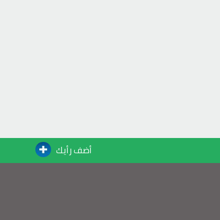
أضف رأيك