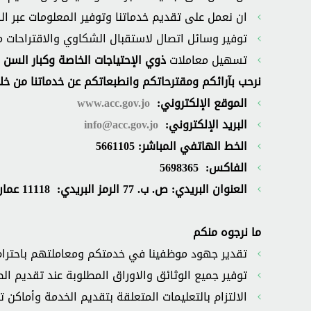
ان نعمل على تقديم خدماتنا وتوفير المعلومات عبر ال
توفير وسائل اتصال لاستقبال الشكاوي والاقتراحات
تسهيل معاملات
ذوي الإحتياجات الخاصة وكبار السن و
نرحب بآرائكم ومقترحاتكم وانطبعاتكم عن خدماتنا من خلال
الموقع الإلكتروني:
www.acc.gov.jo
البريد الإلكتروني:
info@acc.gov.jo
الخط الهاتفي المباشر: 5661105
الفاكس:
5698365
العنوان البريدي: ص. ب. 77
الرمز البريدي:
11118
عمان
ما نرجوه منكم
تقدير جهود موظفينا في خدمتكم ومعاملتهم باحترام 
توفير جميع الوثائق والاوراق المطلوبة عند تقديم الط
الالتزام بالتعليمات المتعلقة بتقديم الخدمة وأماكن 