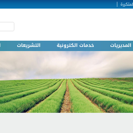
لمتكررة
‏بحث ‏
استمارة
المديريات
خدمات الكترونية
التشريعات
ا