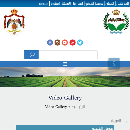
تجاوز إلى المحتوى الرئيسي
الموظفين
العملاء
خريطة الموقع
اتصل بنا
الاسئلة المتكررة
English
‏بحث ‏
استمارة البحث
☰
Video Gallery
الرئيسية
» Video Gallery
العربية
معرض الفيديو