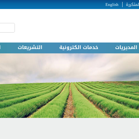
لمتكررة
English
‏بحث ‏
استمارة
المديريات
خدمات الكترونية
التشريعات
ا