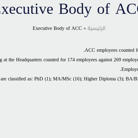
xecutive Body of A
الرئيسية
» Executive Body of ACC
ACC employees counted fo
 at the Headquarters counted for 174 employees against 269 employe
Employee
are classified as: PhD (1); MA/MSc (16); Higher Diploma (3); BA/BS