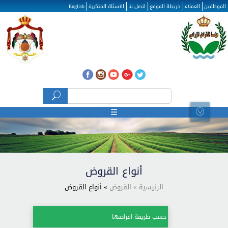
تجاوز إلى المحتوى الرئيسي
الموظفين
العملاء
خريطة الموقع
اتصل بنا
الاسئلة المتكررة
English
‏بحث ‏
استمارة البحث
☰
أنواع القروض
الرئيسية
» القروض
» أنواع القروض
حسب طريقة اقراضها