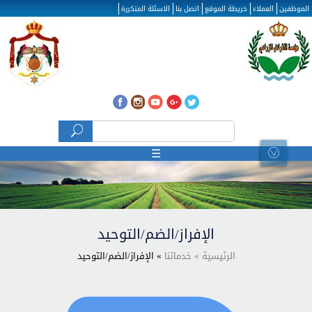
تجاوز إلى المحتوى الرئيسي
الموظفين
العملاء
خريطة الموقع
اتصل بنا
الاسئلة المتكررة
‏بحث ‏
استمارة البحث
☰
الإفراز/الضم/التوحيد
الرئيسية
» خدماتنا
» الإفراز/الضم/التوحيد